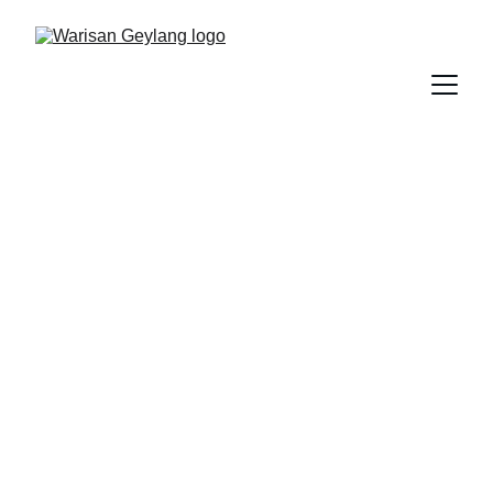
Otot Paling Penting
berkenaan sakit lutut
Otot Paling Penting berkenaan sakit lutut
KESIHATAN RAHSIA WARISAN
5/15/2026
1 min read